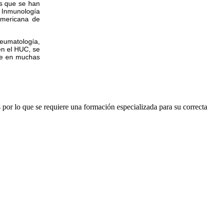
os que se han
e Inmunología
Americana de
eumatología,
en el HUC, se
ave en muchas
s por lo que se requiere una formación especializada para su correcta