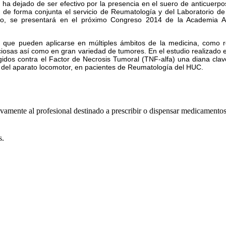
 ha dejado de ser efectivo por la presencia en el suero de anticuerp
do de forma conjunta el servicio de Reumatología y del Laboratorio d
lario, se presentará en el próximo Congreso 2014 de la Academia 
s que pueden aplicarse en múltiples ámbitos de la medicina, como r
ciosas así como en gran variedad de tumores. En el estudio realizado 
gidos contra el Factor de Necrosis Tumoral (TNF-alfa) una diana cl
 del aparato locomotor, en pacientes de Reumatología del HUC.
usivamente al profesional destinado a prescribir o dispensar medicamento
s.