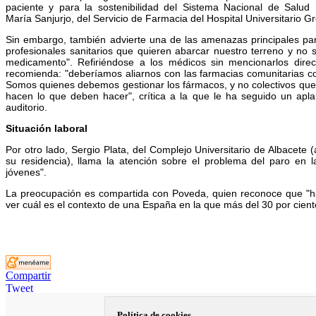
paciente y para la sostenibilidad del Sistema Nacional de Salud 
María Sanjurjo, del Servicio de Farmacia del Hospital Universitario 
Sin embargo, también advierte una de las amenazas principales para
profesionales sanitarios que quieren abarcar nuestro terreno y no 
medicamento". Refiriéndose a los médicos sin mencionarlos direc
recomienda: "deberíamos aliarnos con las farmacias comunitarias c
Somos quienes debemos gestionar los fármacos, y no colectivos qu
hacen lo que deben hacer", crítica a la que le ha seguido un apla
auditorio.
Situación laboral
Por otro lado, Sergio Plata, del Complejo Universitario de Albacete 
su residencia), llama la atención sobre el problema del paro en l
jóvenes".
La preocupación es compartida con Poveda, quien reconoce que "h
ver cuál es el contexto de una España en la que más del 30 por ciento
Compartir
Tweet
| La información que figura en esta edición digital está dirigida excl
interpretación |
Política de cookies