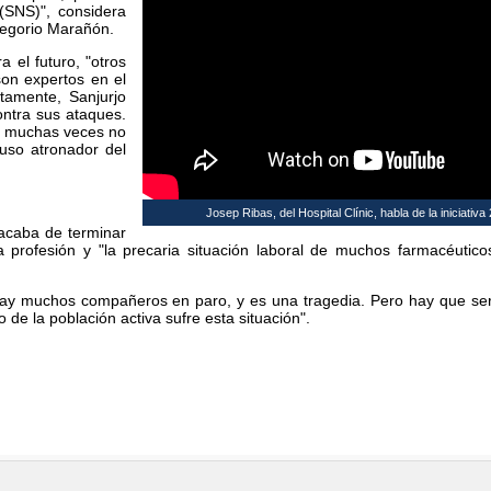
(SNS)", considera
Gregorio Marañón.
 el futuro, "otros
son expertos en el
tamente, Sanjurjo
ontra sus ataques.
e muchas veces no
uso atronador del
Josep Ribas, del Hospital Clínic, habla de la iniciativa
(acaba de terminar
a profesión y "la precaria situación laboral de muchos farmacéutico
ay muchos compañeros en paro, y es una tragedia. Pero hay que ser
 de la población activa sufre esta situación".
usivamente al profesional destinado a prescribir o dispensar medicamento