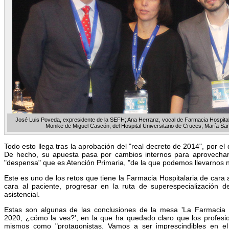
José Luis Poveda, expresidente de la SEFH; Ana Herranz, vocal de Farmacia Hospitala
Monike de Miguel Cascón, del Hospital Universitario de Cruces; María Sanju
Todo esto llega tras la aprobación del "real decreto de 2014", por el q
De hecho, su apuesta pasa por cambios internos para aprovechar 
"despensa" que es Atención Primaria, "de la que podemos llevarnos no
Este es uno de los retos que tiene la Farmacia Hospitalaria de cara 
cara al paciente, progresar en la ruta de superespecialización 
asistencial.
Estas son algunas de las conclusiones de la mesa 'La Farmacia H
2020, ¿cómo la ves?', en la que ha quedado claro que los profesio
mismos como "protagonistas. Vamos a ser imprescindibles en el 