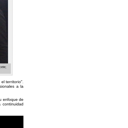
cete;
l territorio".
ionales a la
su enfoque de
 continuidad