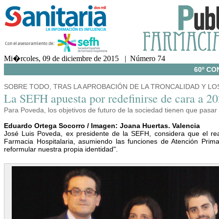
Mi�rcoles, 09 de diciembre de 2015 | Número 74
60º CO
SOBRE TODO, TRAS LA APROBACIÓN DE LA TRONCALIDAD Y LOS
La SEFH apuesta por redefinirse de cara a 2
Para Poveda, los objetivos de futuro de la sociedad tienen que pasar
Eduardo Ortega Socorro / Imagen: Joana Huertas. Valencia
José Luis Poveda, ex presidente de la SEFH, considera que el rea
Farmacia Hospitalaria, asumiendo las funciones de Atención Primar
reformular nuestra propia identidad".