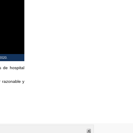
 2020.
s de hospital
 razonable y
s por lo que se requiere una formación especializada para su correcta