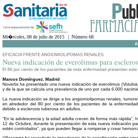
Mi�rcoles, 08 de julio de 2015 | Número 68
A
EFICACIA FRENTE ANGIOMIOLIPOMAS RENALES
Nueva indicación de everolimus para escleros
El 80 por ciento de los pacientes de esta enfermedad presentan este
Marcos Domínguez. Madrid
Novartis ha presentado una nueva indicación de everolimus (Votubia)
y de la que se calcula una prevalencia de uno por cada 6.000 nacim
La nueva indicación se dirige a los angiomiolipomas renales, tumore
en alrededor del 80 por ciento de los pacientes de la enfermedad
debido a esclerosis tuberosa en adultos.
“En la adolescencia y la edad adulta crecen de forma más rápida”, h
12 de Octubre, durante la presentación de esta nueva indicación pa
estén controlados”, ya que pueden llegar a romperse y crear hemorra
Villacampa ha recordado la importancia de la coordinación entre equi