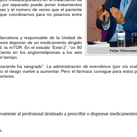
ta por separado puede poner tratamientos
bas y el número de veces que el paciente
que coordinarnos para no pisarnos entre
 Barcelona y responsable de la Unidad de
pone disponer de un medicamento dirigido
 la mTOR. En el estudio ‘Exist-2’, “un 80
Felipe Villacampa
iento en los angiomiolipomas a los seis
l tiempo.
 paciente ha sangrado”. La administración de everolimus (por vía ora
to el riesgo vuelve a aumentar. Pero el fármaco consigue para estos 
teriores.
usivamente al profesional destinado a prescribir o dispensar medicamento
s.