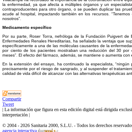
la enfermedad, ya que afecta a múltiples órganos y un especialis
contraproducentes para otro órgano, o se pueden duplicar las prue
acude al hospital, impactando también en los recursos. “Tenemos 
nosotros”.
Medicamento específico
Por su parte, Roser Torra, nefróloga de la Fundación Puigvert de
Enfermedades Renales Hereditarias, ha señalado la ventaja que su
específicamente a una de las moléculas causantes de la enfermedad,
por ciento de los pacientes mostraban una reducción del 30 por c
meses”. El efecto del fármaco, además, se mantiene o aumenta con e
En la extensión del ensayo, ha continuado la especialista, “ningún
precisamente por el riesgo de sangrado, y al suspender el tratamien
calidad de vida difícil de alcanzar con las alternativas terapéuticas an
Compartir
Tweet
| La información que figura en esta edición digital está dirigida excl
interpretación |
© 2004 - 2026 Sanitaria 2000, S.L.U. - Todos los derechos reservado
agencia interactiva