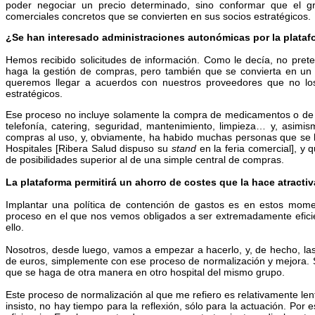
poder negociar un precio determinado, sino conformar que el 
comerciales concretos que se convierten en sus socios estratégicos.
¿Se han interesado administraciones autonómicas por la plata
Hemos recibido solicitudes de información. Como le decía, no pre
haga la gestión de compras, pero también que se convierta en un 
queremos llegar a acuerdos con nuestros proveedores que no los
estratégicos.
Ese proceso no incluye solamente la compra de medicamentos o de mat
telefonía, catering, seguridad, mantenimiento, limpieza… y, asimis
compras al uso, y, obviamente, ha habido muchas personas que se
Hospitales [Ribera Salud dispuso su
stand
en la feria comercial], y
de posibilidades superior al de una simple central de compras.
La plataforma permitirá un ahorro de costes que la hace atra
Implantar una política de contención de gastos es en estos mom
proceso en el que nos vemos obligados a ser extremadamente eficie
ello.
Nosotros, desde luego, vamos a empezar a hacerlo, y, de hecho, la
de euros, simplemente con ese proceso de normalización y mejora. S
que se haga de otra manera en otro hospital del mismo grupo.
Este proceso de normalización al que me refiero es relativamente le
insisto, no hay tiempo para la reflexión, sólo para la actuación. Po