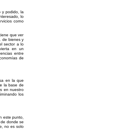
 y podido, la
nteresado, lo
ervicios como
tiene que ver
… de bienes y
l sector a lo
vierta en un
encias entre
economías de
sa en la que
e la base de
s en nuestro
liminando los
n este punto,
r de donde se
, no es solo