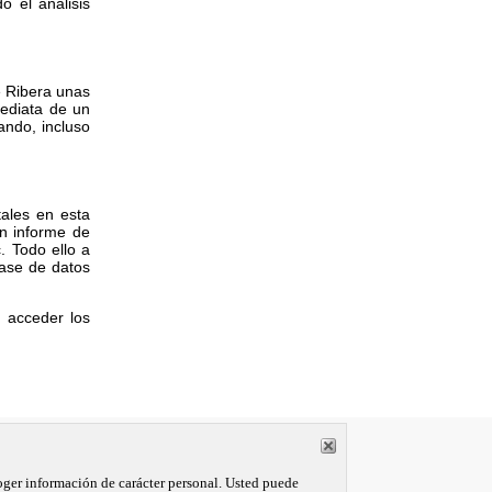
o el análisis
e Ribera unas
mediata de un
ando, incluso
tales en esta
n informe de
. Todo ello a
base de datos
n acceder los
s por lo que se requiere una formación especializada para su correcta
coger información de carácter personal. Usted puede