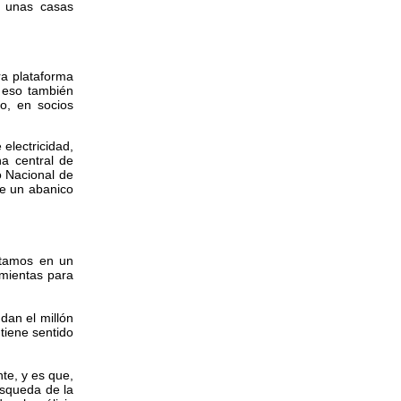
y unas casas
ra plataforma
r eso también
o, en socios
electricidad,
na central de
 Nacional de
ye un abanico
stamos en un
amientas para
dan el millón
tiene sentido
te, y es que,
úsqueda de la