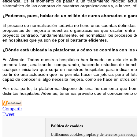
eficiencia. Es el momento de pasar a un tratamiento radical: actua
sistemático de las compras de nuestras organizaciones y, a la vez, of
¿Podemos, pues, hablar de un millón de euros ahorrados o gan
El proceso de normalización todavía no tiene unas cuentas definidas
propuestas de mejora a nuestras organizaciones que oscilan entre l
proyecto centrado, fundamentalmente, en normalizar los procesos d
en hospitales que ya son de por sí bastante eficientes.
¿Dónde está ubicada la plataforma y cómo se coordina con los
En Alicante. Todos nuestros hospitales han firmado un acta de adhe
primera fase, analizando, comparando, haciendo estudios de benc
cualquier iniciativa que surja en nuestros hospitales para indicar m
partir de una actuación que no permita hacer conjeturas para el f
capaz de conocer si algo necesita mejora, cómo se hace en otros cent
Por otra parte, la plataforma dispone de una herramienta que hem
distintos hospitales. Además, tenemos previsto que el conocimiento
o
Compartir
Tweet
| La información que figura en esta edición digital está dirigida excl
interpretación |
Política de cookies
Utilizamos cookies propias y de terceros para recopi
© 2004 - 2026 Sanitaria 2000, S.L.U. - Todos los derechos reservado