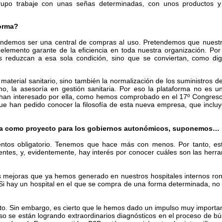
grupo trabaje con unas señas determinadas, con unos productos 
forma?
tendemos ser una central de compras al uso. Pretendemos que nuest
elemento garante de la eficiencia en toda nuestra organización. Po
 reduzcan a esa sola condición, sino que se conviertan, como dig
erial sanitario, sino también la normalización de los suministros de 
mo, la asesoría en gestión sanitaria. Por eso la plataforma no es u
 han interesado por ella, como hemos comprobado en el 17º Congreso
 que han pedido conocer la filosofía de esta nueva empresa, que inclu
ctiva como proyecto para los gobiernos autonómicos, suponemos…
entos obligatorio. Tenemos que hace más con menos. Por tanto, e
ntes, y, evidentemente, hay interés por conocer cuáles son las herr
s mejoras que ya hemos generado en nuestros hospitales internos ron
i hay un hospital en el que se compra de una forma determinada, no 
nto. Sin embargo, es cierto que le hemos dado un impulso muy importan
r eso se están logrando extraordinarios diagnósticos en el proceso de b