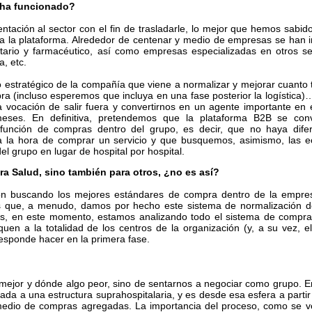
 ha funcionado?
ntación al sector con el fin de trasladarle, lo mejor que hemos sabido
ica la plataforma. Alrededor de centenar y medio de empresas se han i
itario y farmacéutico, así como empresas especializadas en otros s
a, etc.
o estratégico de la compañía que viene a normalizar y mejorar cuanto 
ra (incluso esperemos que incluya en una fase posterior la logística)
la vocación de salir fuera y convertirnos en un agente importante en e
eses. En definitiva, pretendemos que la plataforma B2B se con
función de compras dentro del grupo, es decir, que no haya difer
a la hora de comprar un servicio y que busquemos, asimismo, las 
 grupo en lugar de hospital por hospital.
ra Salud, sino también para otros, ¿no es así?
ón buscando los mejores estándares de compra dentro de la empre
 es que, a menudo, damos por hecho este sistema de normalización d
ros, en este momento, estamos analizando todo el sistema de compra
en a la totalidad de los centros de la organización (y, a su vez, e
esponde hacer en la primera fase.
 mejor y dónde algo peor, sino de sentarnos a negociar como grupo. E
lada a una estructura suprahospitalaria, y es desde esa esfera a parti
dio de compras agregadas. La importancia del proceso, como se ve